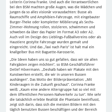
Leiterin Corinna Franke. Und auch die Verantwortlichen
bei den BSM machten große Augen, was die Mädchen und
Jungen da so alles visionär vorausdachten: Busse als
Raumschiffe und Amphibien-Fahrzeuge, mit eingebauter
Burger-Theke oder kompletter Möblierung als Sechs-
Zimmer-Wohnung rollen, stolzieren, schwimmen und
schweben da über das Papier im Format A3 oder A2.
Auch voll im Design des Lieblings-Fußballvereins oder als
Haustiere gestylte Fahrzeuge wurden gemalt und
eingereicht. Und das „Taxi nach Paris“ ist halt mal ein
knallgelber Bus mit Baguette-Karosserie.
„Die Ideen haben uns so gut gefallen, dass wir sie allen
Fahrgästen zeigen möchten“, so BSM-Geschäftsführer
Detlef Hövermann. „Deshalb haben wir Plakate mit den
Kunstwerken erstellt, die wir in unseren Bussen
aushängen“. Das Motto der Bilderpräsentation: „Mit
Kinderaugen in die Zukunft geschaut“. Corinna Franke
weiß: „Kaum eine andere Altersgruppe hat so viel mit
dem öffentlichen Personen-Nahverkehr zu tun“. Wie sehr
die tatsächlich erlebte Realität die Phantasie beeinflusst,
zeigt sich darin, dass sich die meisten Bildern mit den
täglich benutzten Bussen beschäftigen und der Bereich