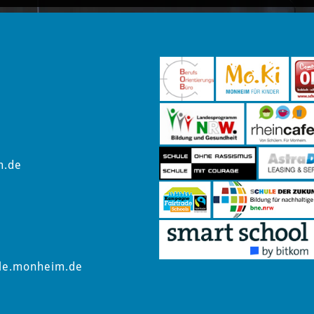
m.de
le.monheim.de