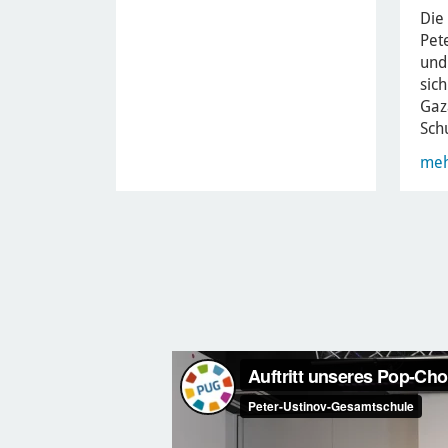
Die
Pet
und
sic
Gaz
Sch
me