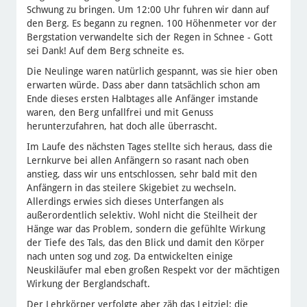
Schwung zu bringen. Um 12:00 Uhr fuhren wir dann auf
den Berg. Es begann zu regnen. 100 Höhenmeter vor der
Bergstation verwandelte sich der Regen in Schnee - Gott
sei Dank! Auf dem Berg schneite es.
Die Neulinge waren natürlich gespannt, was sie hier oben
erwarten würde. Dass aber dann tatsächlich schon am
Ende dieses ersten Halbtages alle Anfänger imstande
waren, den Berg unfallfrei und mit Genuss
herunterzufahren, hat doch alle überrascht.
Im Laufe des nächsten Tages stellte sich heraus, dass die
Lernkurve bei allen Anfängern so rasant nach oben
anstieg, dass wir uns entschlossen, sehr bald mit den
Anfängern in das steilere Skigebiet zu wechseln.
Allerdings erwies sich dieses Unterfangen als
außerordentlich selektiv. Wohl nicht die Steilheit der
Hänge war das Problem, sondern die gefühlte Wirkung
der Tiefe des Tals, das den Blick und damit den Körper
nach unten sog und zog. Da entwickelten einige
Neuskiläufer mal eben großen Respekt vor der mächtigen
Wirkung der Berglandschaft.
Der Lehrkörper verfolgte aber zäh das Leitziel: die