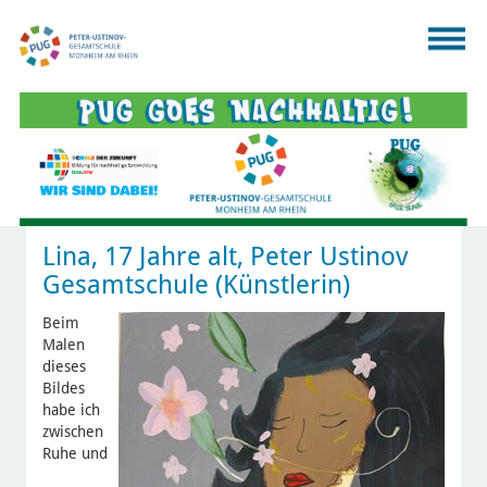
Lina, 17 Jahre alt, Peter Ustinov
Gesamtschule (Künstlerin)
Beim
Malen
dieses
Bildes
habe ich
zwischen
Ruhe und