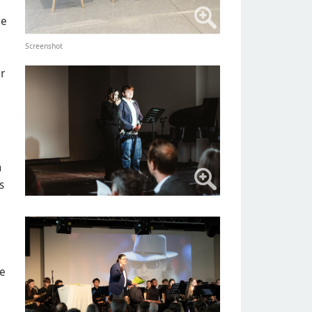
le
Screenshot
r
n
s
re