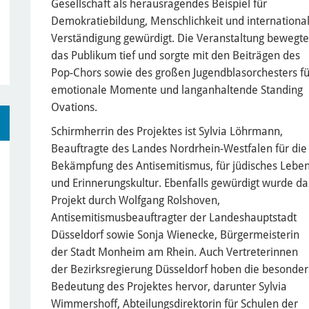
Gesellschaft als herausragendes Beispiel für
Demokratiebildung, Menschlichkeit und internationa
Verständigung gewürdigt. Die Veranstaltung bewegte
das Publikum tief und sorgte mit den Beiträgen des
Pop-Chors sowie des großen Jugendblasorchesters fü
emotionale Momente und langanhaltende Standing
Ovations.
Schirmherrin des Projektes ist Sylvia Löhrmann,
Beauftragte des Landes Nordrhein-Westfalen für die
Bekämpfung des Antisemitismus, für jüdisches Lebe
und Erinnerungskultur. Ebenfalls gewürdigt wurde da
Projekt durch Wolfgang Rolshoven,
Antisemitismusbeauftragter der Landeshauptstadt
Düsseldorf sowie Sonja Wienecke, Bürgermeisterin
der Stadt Monheim am Rhein. Auch Vertreterinnen
der Bezirksregierung Düsseldorf hoben die besonde
Bedeutung des Projektes hervor, darunter Sylvia
Wimmershoff, Abteilungsdirektorin für Schulen der