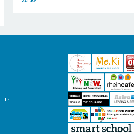
Zurück
m.de