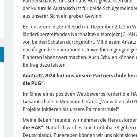
Partnerschaft ist uns sehr ans Herz gewachsen und
der kulturelle Austausch ist für beide Schulgemeinde
aus unserer Sicht ein großer Gewinn.
Bei unserem letzten Besuch im Dezember 2023 in Wie
länderübergreifendes Nachhaltigkeitsprojekt (CHANGE
von beiden Schulen durchgeführt. Mit diesem Ansatz 
nachfolgende Generationen Umweltbedingungen ges
Planeten lebenswert machen. Auch Schulen können du
Beitrag dazu leisten.
Am27.02.2024 hat uns unsere Partnerschule her
die PUG“.
Im Sinne eines positiven Wettbewerbs fordert die HA
Gesamtschule in Monheim heraus: „Wir wollen ab 01.
Projekte initiieren als unsere Partnerschule!“
Meine lieben Freunde, wir nehmen die Herausforde
die HAK“
. Natürlich wird es kein Cordoba 78 geben (
Deutschland). Zugegeben können wir uns nicht siche